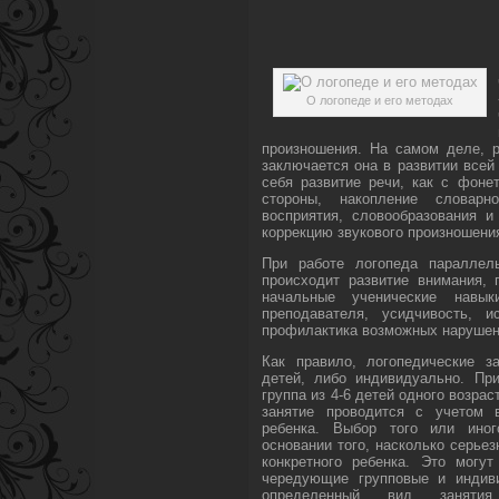
О логопеде и его методах
произношения. На самом деле, р
заключается она в развитии всей
себя развитие речи, как с фонет
стороны, накопление словарно
восприятия, словообразования и
коррекцию звукового произношени
При работе логопеда параллел
происходит развитие внимания,
начальные ученические навык
преподавателя, усидчивость, и
профилактика возможных нарушени
Как правило, логопедические з
детей, либо индивидуально. При
группа из 4-6 детей одного возрас
занятие проводится с учетом в
ребенка. Выбор того или иног
основании того, насколько серьез
конкретного ребенка. Это могут
чередующие групповые и индиви
определенный вид занят