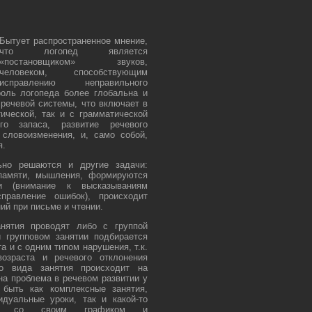
Бытует распространенное мнение,
что логопед является
«постановщиком» звуков,
человеком, способствующим
исправлению неправильного
оль логопеда более глобальна и
 речевой системы, что включает в
ической, так и с грамматической
го запаса, развитие речевого
 словоизменения, и, само собой,
я.
ьно решаются и другие задачи:
 памяти, мышления, формируются
и (внимание к высказываниям
справление ошибок), происходит
й при письме и чтении.
анятия проводят либо с группой
 групповом занятии подбирается
та и с одним типом нарушения, т.к.
озраста и речевого отклонения
о вида занятия происходит на
на проблема в речевом развитии у
 быть как комплексные занятия,
дуальные уроки, так и какой-то
ия со своим графиком и