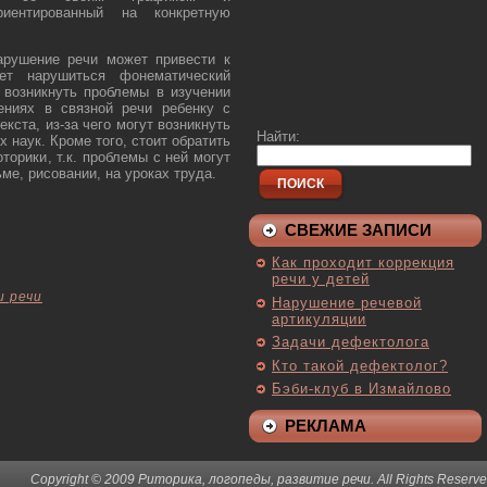
риентированный на конкретную
арушение речи может привести к
ет нарушиться фонематический
 возникнуть проблемы в изучении
ениях в связной речи ребенку с
кста, из-за чего могут возникнуть
Найти:
 наук. Кроме того, стоит обратить
торики, т.к. проблемы с ней могут
ме, рисовании, на уроках труда.
ПОИСК
СВЕЖИЕ ЗАПИСИ
Как проходит коррекция
речи у детей
и речи
Нарушение речевой
артикуляции
Задачи дефектолога
Кто такой дефектолог?
Бэби-клуб в Измайлово
РЕКЛАМА
Copyright © 2009 Риторика, логопеды, развитие речи. All Rights Reserve