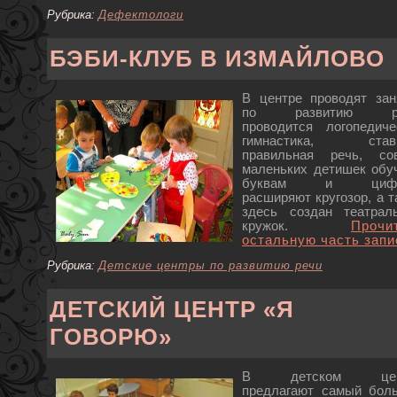
Рубрика:
Дефектологи
БЭБИ-КЛУБ В ИЗМАЙЛОВО
В центре проводят зан
по развитию ре
проводится логопедиче
гимнастика, стави
правильная речь, со
маленьких детишек обу
буквам и цифр
расширяют кругозор, а т
здесь создан театрал
кружок.
Прочи
остальную часть запи
Рубрика:
Детские центры по развитию речи
ДЕТСКИЙ ЦЕНТР «Я
ГОВОРЮ»
В детском цен
предлагают самый бол