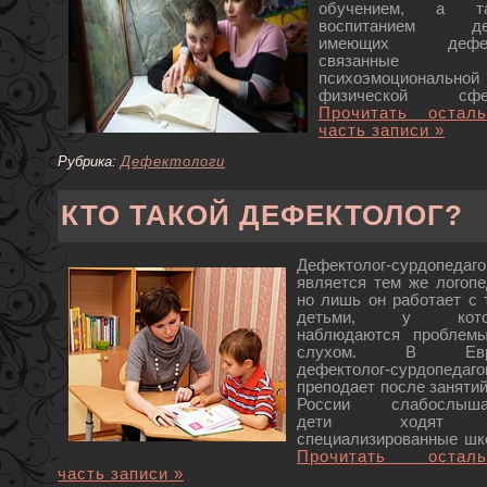
обучением, а та
воспитанием дет
имеющих дефек
связанные
психоэмоциональн
физической сфер
Прочитать остал
часть записи »
Рубрика:
Дефектологи
КТО ТАКОЙ ДЕФЕКТОЛОГ?
Дефектолог-сурдопедаго
является тем же логопе
но лишь он работает с 
детьми, у кото
наблюдаются проблем
слухом. В Евр
дефектолог-сурдопедаго
преподает после занятий
России слабослыша
дети ходят
специализированные шк
Прочитать осталь
часть записи »