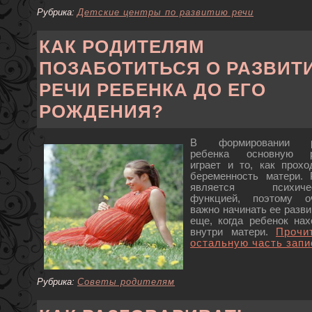
Рубрика:
Детские центры по развитию речи
КАК РОДИТЕЛЯМ
ПОЗАБОТИТЬСЯ О РАЗВИТ
РЕЧИ РЕБЕНКА ДО ЕГО
РОЖДЕНИЯ?
В формировании р
ребенка основную 
играет и то, как прохо
беременность матери. 
является психичес
функцией, поэтому о
важно начинать ее разви
еще, когда ребенок нах
внутри матери.
Прочи
остальную часть запи
Рубрика:
Советы родителям