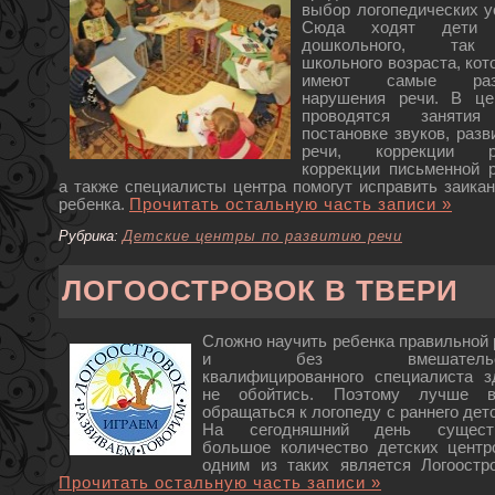
выбор логопедических ус
Сюда ходят дети 
дошкольного, та
школьного возраста, кот
имеют самые раз
нарушения речи. В це
проводятся заняти
постановке звуков, разв
речи, коррекции р
коррекции письменной р
а также специалисты центра помогут исправить заикан
ребенка.
Прочитать остальную часть записи »
Рубрика:
Детские центры по развитию речи
ЛОГООСТРОВОК В ТВЕРИ
Сложно научить ребенка правильной 
и без вмешательст
квалифицированного специалиста з
не обойтись. Поэтому лучше в
обращаться к логопеду с раннего дет
На сегодняшний день сущест
большое количество детских центр
одним из таких является Логоостро
Прочитать остальную часть записи »