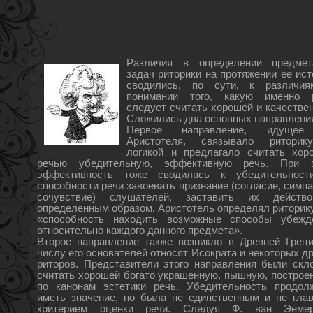
Различия в определении предме
задач риторики на протяжении ее ист
сводились, по сути, к различи
понимании того, какую именно 
следует считать хорошей и качествен
Сложились два основных направлени
Первое направление, идущее
Аристотеля, связывало ритори
логикой и предлагало считать хор
речью убедительную, эффективную речь. При 
эффективность тоже сводилась к убедительност
способности речи завоевать признание (согласие, симп
сочувствие) слушателей, заставить их действо
определенным образом. Аристотель определял риторику
«способность находить возможные способы убежд
относительно каждого данного предмета».
Второе направление также возникло в Древней Греци
числу его основателей относят Исократа и некоторых д
риторов. Представители этого направления были скл
считать хорошей богато украшенную, пышную, построе
по канонам эстетики речь. Убедительность продол
иметь значение, но была не единственным и не гла
критерием оценки речи. Следуя Ф. ван Эемер