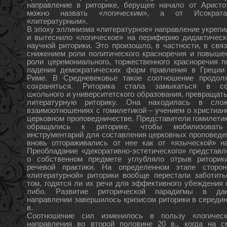
направление в риторике, берущее начало от Аристо
можно назвать «логическим», а от Исокра
«литературным».
В эпоху эллинизма «литературное» направление укрепи
и вытеснило «логическое» на периферию дидактическ
научной риторики. Это произошло, в частности, в связ
снижением роли политического красноречия и повыше
роли церемониального, торжественного красноречия п
падения демократических форм правления в Греции
Риме. В Средневековье такое соотношение продол
сохраняться. Риторика стала замыкаться в с
школьного и университетского образования, превращать
литературную риторику. Она находилась в сло
взаимоотношениях с гомилетикой – учением о христиан
церковном проповедничестве. Представители гомилетик
обращались к риторике, чтобы мобилизоват
инструментарий для составления церковных проповедей
вновь отгораживались от нее как от «языческой» на
Преобладание «декоративно-эстетического» представл
о собственном предмете углубляло отрыв риторик
речевой практики. На определенном этапе сторон
«литературной» риторики вообще перестали заботить
том, годятся ли их речи для эффективного убеждения к
либо. Развитие риторической парадигмы в да
направлении завершилось кризисом риторики в середин
в.
Соотношение сил изменилось в пользу «логическ
направления во второй половине 20 в., когда на с