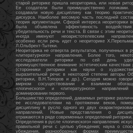
старой риторике пришла неориторика, или новая ритор
Ее создатели были преимущественно логиками.
создавали новую дисциплину как теорию практичес
дискурса. Наиболее весомую часть последней соста
теория аргументации. Сферой интереса неориторики в
была объявлена эффективность воздействи
убедительность речи и текста. В связи с этим неорито
иногда именуют неоаристотелевским направлен
особенно если речь идет о неориторике Х.Перельма
Л.Ольбрехт-Тытеки.
Неориторика не отвергла результатов, полученных в р
«литературного» направления. Более того, некот
исследователи риторики по сей день удел
преимущественное внимание эстетическим качествам 
(сторонники риторики как науки о художестве
выразительной речи: в некоторой степени авторы О
риторики, В.Н.Топоров и др.). Сегодня можно говори
мирном сосуществовании и взаимном обогащ
«логического» и «литературного» направлений
доминировании первого.
Большинство определений, даваемых риторике различ
ее исследователями на протяжении веков, поме
дисциплину в русло одного из двух охарактеризова
направлений. Новые представления о дисцип
отражаются в ряде современных определений риторики.
Определения в русле «логического» направления: искус
правильной речи с целью убеждения; наука о спос
убеждения, разнообразных формах преимуществ